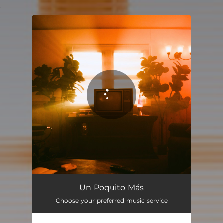
.
You're all set!
Un Poquito Más
03:00
Un Poquito Más
Choose your preferred music service