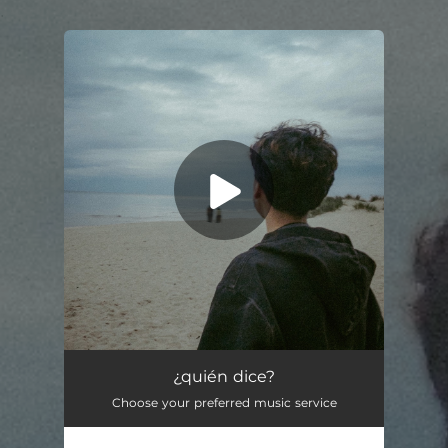
.
You're all set!
¿quién dice?
03:34
¿quién dice?
Choose your preferred music service