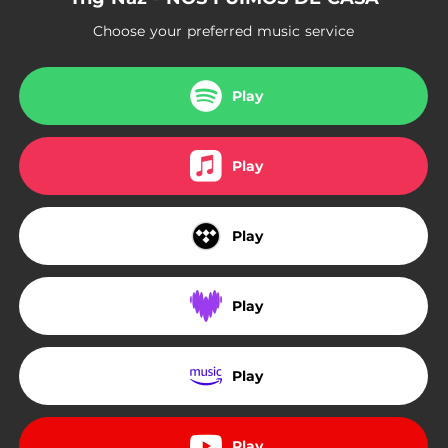
03:00
PENSANDO EN SI REGRESARAS
Choose your preferred music service
03:07
EN LA QUEMA
03:52
EL RUEDO
Play
03:49
MI INFANCIA
Play
01:56
LLEGUE A LA CIUDAD
03:36
NOS FUIMOS DE CASA
Play
Play
Play
Play