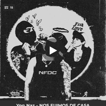
.
15
TINTEADO
You're all set!
02:21
TINTEADO
03:07
SE JODIÓ
03:06
CHANEL
03:22
VIAJA CONMIGO
03:55
YRUZ
04:20
OJITOS DE MIEL
02:55
Sal De Mi Mente
04:03
GIRA POR PARÍS
02:52
EHDB
Yng Naz - NOS FUIMOS DE CASA