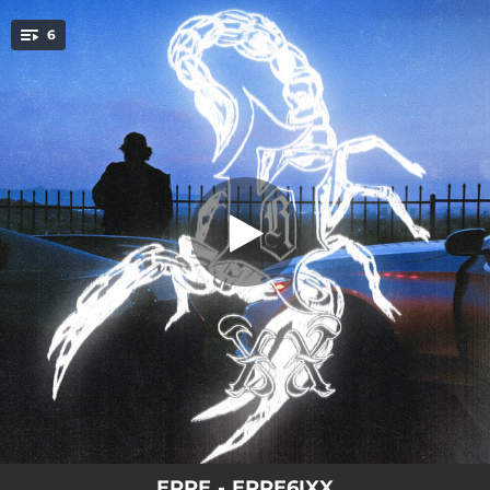
.
6
EN SUEÑOS
You're all set!
04:08
EN SUEÑOS
04:49
MI MIEDO
04:02
QTQH?
02:41
BIPOLAR II
02:52
ME OLVIDASTE
02:16
DESPUES DE TI
ERRE - ERRE6IXX